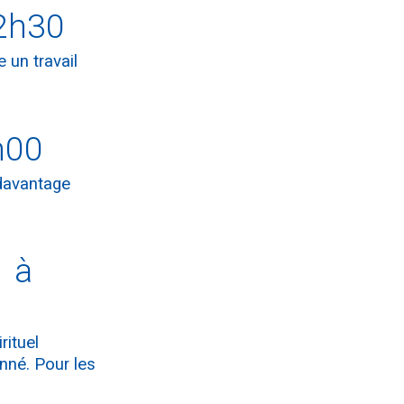
2h30
 un travail
h00
 davantage
 à
rituel
nné. Pour les