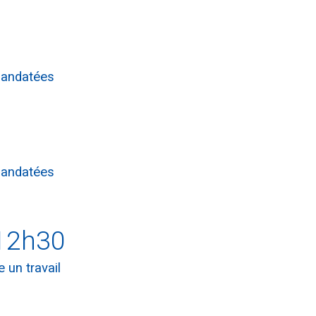
 mandatées
 mandatées
 12h30
 un travail