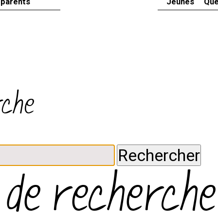
 parents
Jeunes
Que
rche
 de recherche