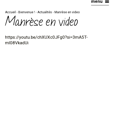
menu
Aller
Outils
au
personnels
contenu.
|
Accueil
›
Bienvenue !
›
Actualités
›
Manrèse en video
Aller
à
Manrèse en video
la
navigation
https://youtu.be/chXUXc0JFg0?si=3mA5T-
ml08VkadUi