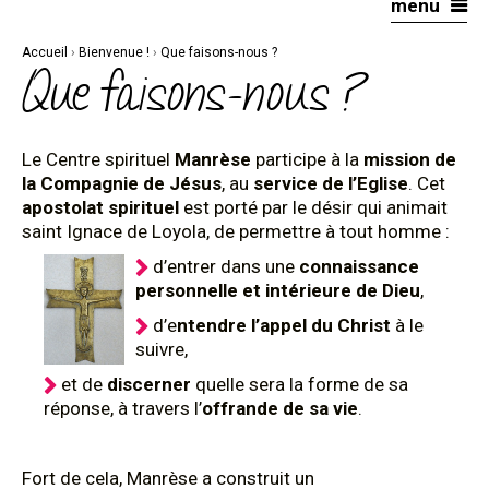
menu
Aller
Outils
au
personnels
contenu.
|
Accueil
›
Bienvenue !
›
Que faisons-nous ?
Aller
à
Que faisons-nous ?
la
navigation
Le Centre spirituel
Manrèse
participe à la
mission de
la Compagnie de Jésus
, au
service de l’Eglise
. Cet
apostolat spirituel
est porté par le désir qui animait
saint Ignace de Loyola, de permettre à tout homme :
d’entrer dans une
connaissance
personnelle et intérieure de Dieu
,
d’e
ntendre l’appel du Christ
à le
suivre,
et de
discerner
quelle sera la forme de sa
réponse, à travers l’
offrande de sa vie
.
Fort de cela, Manrèse a construit un