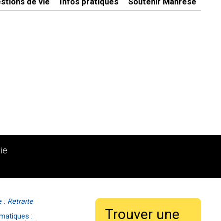
stions de vie
Infos pratiques
Soutenir Manrèse
ie
e :
Retraite
Trouver une
matiques :