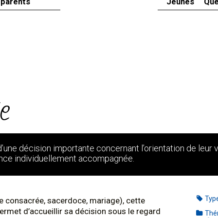
 parents
Jeunes
Que
ie
’une décision importante concernant l’orientation de leur v
lence individuellement accompagnée.
Typ
vie consacrée, sacerdoce, mariage), cette
ermet d’accueillir sa décision sous le regard
Thé