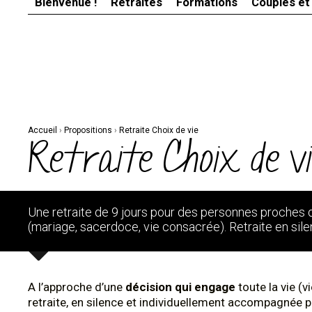
Bienvenue !
Retraites
Formations
Couples et
Aller
Outils
au
personnels
contenu.
|
Aller
à
la
navigation
Accueil
›
Propositions
›
Retraite Choix de vie
Retraite Choix de v
Une retraite de 9 jours pour des personnes proches d
(mariage, sacerdoce, vie consacrée). Retraite en si
A l’approche d’une
décision qui engage
toute la vie (
retraite, en silence et individuellement accompagnée p