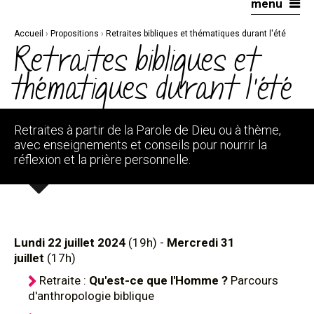
menu
Aller
Outils
au
personnels
contenu.
|
Accueil
›
Propositions
›
Retraites bibliques et thématiques durant l'été
Aller
à
Retraites bibliques et
la
navigation
thématiques durant l'été
Retraites à partir de la Parole de Dieu ou à thème,
avec enseignements et conseils pour nourrir la
réflexion et la prière personnelle.
Lundi 22 juillet 2024
(19h) -
Mercredi 31
juillet
(17h)
Retraite :
Qu'est-ce que l'Homme ?
Parcours
d'anthropologie biblique