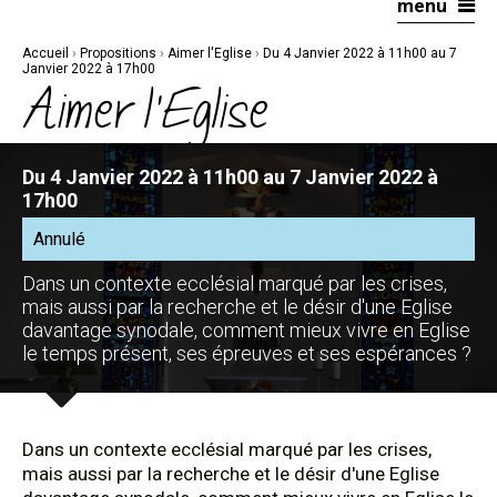
menu
Aller
Outils
au
personnels
contenu.
|
Accueil
›
Propositions
›
Aimer l'Eglise
›
Du 4 Janvier 2022 à 11h00 au 7
Aller
à
Janvier 2022 à 17h00
la
Aimer l'Eglise
navigation
Du 4 Janvier 2022 à 11h00 au 7 Janvier 2022 à
17h00
Annulé
Dans un contexte ecclésial marqué par les crises,
mais aussi par la recherche et le désir d'une Eglise
davantage synodale, comment mieux vivre en Eglise
le temps présent, ses épreuves et ses espérances ?
Dans un contexte ecclésial marqué par les crises,
mais aussi par la recherche et le désir d'une Eglise