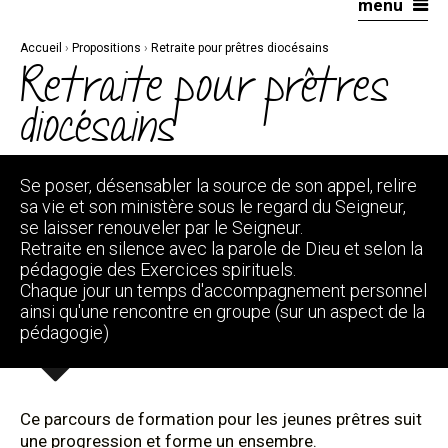
menu
Aller
Outils
au
personnels
contenu.
|
Accueil
›
Propositions
›
Retraite pour prêtres diocésains
Aller
à
Retraite pour prêtres
la
navigation
diocésains
Se poser, désensabler la source de son appel, relire
sa vie et son ministère sous le regard du Seigneur,
se laisser renouveler par le Seigneur.
Retraite en silence avec la parole de Dieu et selon la
pédagogie des Exercices spirituels.
Chaque jour un temps d'accompagnement personnel
ainsi qu'une rencontre en groupe (sur un aspect de la
pédagogie)
Ce parcours de formation pour les jeunes prêtres suit
une progression et forme un ensembre.