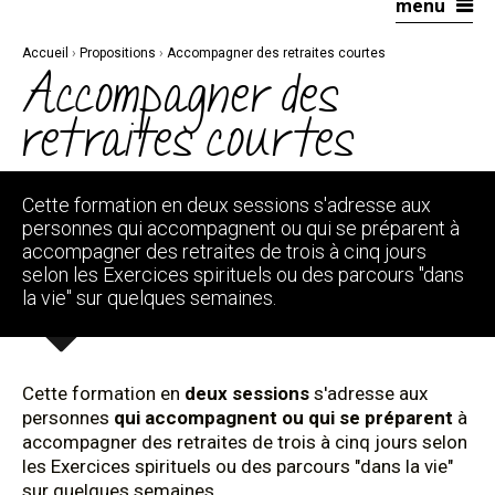
menu
Aller
Outils
au
personnels
contenu.
|
Accueil
›
Propositions
›
Accompagner des retraites courtes
Aller
à
Accompagner des
la
navigation
retraites courtes
Cette formation en deux sessions s'adresse aux
personnes qui accompagnent ou qui se préparent à
accompagner des retraites de trois à cinq jours
selon les Exercices spirituels ou des parcours "dans
la vie" sur quelques semaines.
Cette formation en
deux sessions
s'adresse aux
personnes
qui accompagnent ou qui se préparent
à
accompagner des retraites de trois à cinq jours selon
les Exercices spirituels ou des parcours "dans la vie"
sur quelques semaines.