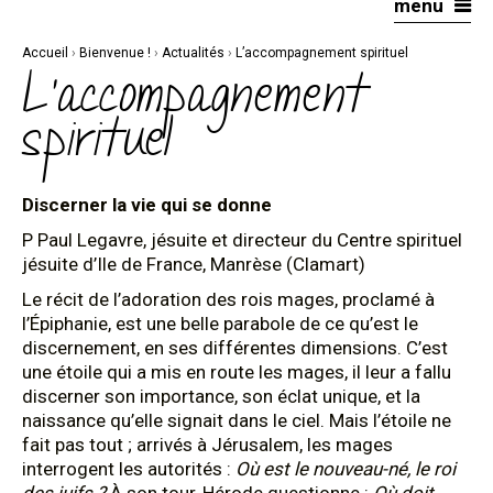
menu
Aller
Outils
au
personnels
contenu.
|
Accueil
›
Bienvenue !
›
Actualités
›
L’accompagnement spirituel
Aller
à
L’accompagnement
la
navigation
spirituel
Discerner la vie qui se donne
P Paul Legavre, jésuite et directeur du Centre spirituel
jésuite d’Ile de France, Manrèse (Clamart)
Le récit de l’adoration des rois mages, proclamé à
l’Épiphanie, est une belle parabole de ce qu’est le
discernement, en ses différentes dimensions. C’est
une étoile qui a mis en route les mages, il leur a fallu
discerner son importance, son éclat unique, et la
naissance qu’elle signait dans le ciel. Mais l’étoile ne
fait pas tout ; arrivés à Jérusalem, les mages
interrogent les autorités :
Où est le nouveau-né, le roi