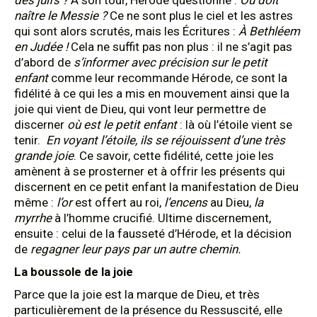
des juifs ?
À son tour, Hérode questionne :
Où doit
naître le Messie ?
Ce ne sont plus le ciel et les astres
qui sont alors scrutés, mais les Écritures :
À Bethléem
en Judée !
Cela ne suffit pas non plus : il ne s’agit pas
d’abord de
s’informer avec précision sur le petit
enfant
comme leur recommande Hérode, ce sont la
fidélité à ce qui les a mis en mouvement ainsi que la
joie qui vient de Dieu, qui vont leur permettre de
discerner
où est le petit enfant
: là où l’étoile vient se
tenir.
En voyant l’étoile, ils se réjouissent d’une très
grande joie
. Ce savoir, cette fidélité, cette joie les
amènent à se prosterner et à offrir les présents qui
discernent en ce petit enfant la manifestation de Dieu
même :
l’or
est offert au roi,
l’encens
au Dieu,
la
myrrhe
à l’homme crucifié. Ultime discernement,
ensuite : celui de la fausseté d’Hérode, et la décision
de
regagner leur pays par un autre chemin.
La boussole de la joie
Parce que la joie est la marque de Dieu, et très
particulièrement de la présence du Ressuscité, elle