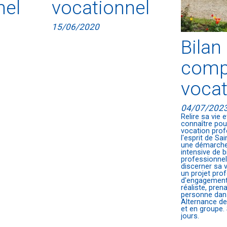
nel
vocationnel
15/06/2020
Bilan
comp
vocat
04/07/202
Relire sa vie 
connaître pou
vocation prof
l'esprit de Sai
une démarche
intensive de b
professionne
discerner sa v
un projet pro
d'engagement
réaliste, pre
personne dans
Alternance de
et en groupe.
jours.