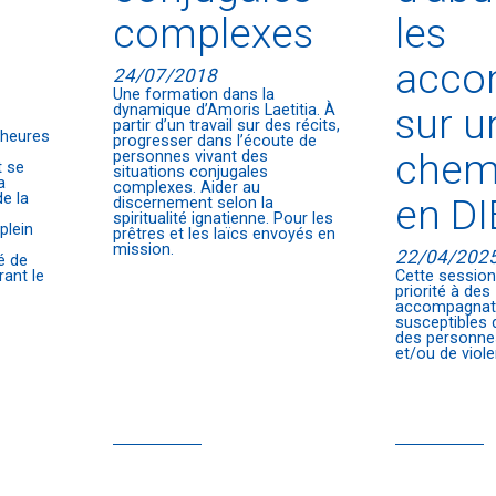
complexes
les
acco
24/07/2018
Une formation dans la
sur u
dynamique d’Amoris Laetitia. À
partir d’un travail sur des récits,
 heures
progresser dans l’écoute de
chemi
personnes vivant des
t se
situations conjugales
a
complexes. Aider au
e la
en D
discernement selon la
e
spiritualité ignatienne. Pour les
plein
prêtres et les laïcs envoyés en
mission.
22/04/202
té de
Cette session
rant le
priorité à des
accompagnate
susceptibles
des personne
et/ou de viol