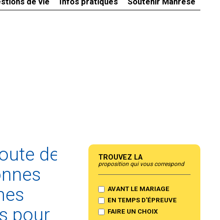
stions de vie
Infos pratiques
Soutenir Manrèse
coute de
Trouvez la
proposition qui vous correspond
onnes
mes
AVANT LE MARIAGE
EN TEMPS D'ÉPREUVE
s pour
FAIRE UN CHOIX