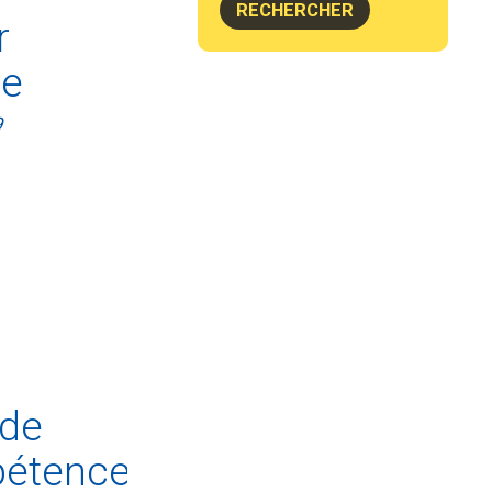
r
se
9
 de
étences