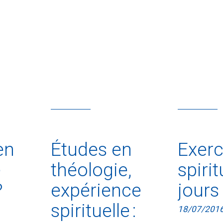
en
Études en
Exerc
e
théologie,
spiri
?
expérience
jours
spirituelle :
18/07/201