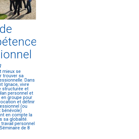
 de
étences
ionnel
3
et mieux se
r trouver sa
essionnelle. Dans
nt Ignace, vivre
 structurée et
ilan personnel et
l en groupe pour
ocation et définir
fessionnel (ou
 bénévole)
nant en compte la
 sa globalité.
 travail personnel
 Séminaire de 8