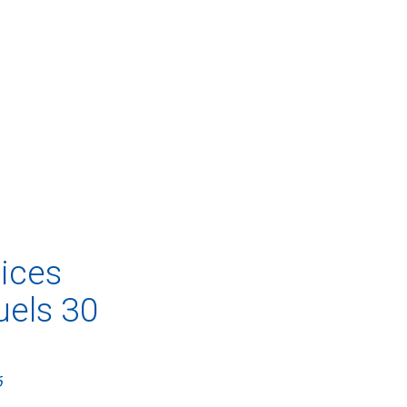
ices
tuels 30
6