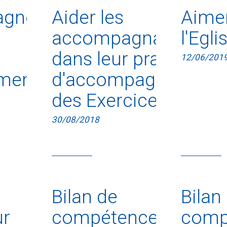
gner
Aider les
Aime
accompagnateurs
l'Egli
dans leur pratique
12/06/201
ment
d'accompagnement
des Exercices
30/08/2018
Bilan de
Bilan
ur
compétences
comp