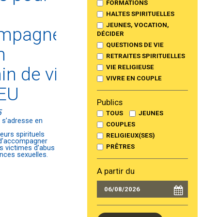
FORMATIONS
HALTES SPIRITUELLES
JEUNES, VOCATION,
mpagner
DÉCIDER
QUESTIONS DE VIE
n
RETRAITES SPIRITUELLES
n de vie
VIE RELIGIEUSE
VIVRE EN COUPLE
IEU
Publics
5
TOUS
JEUNES
 s’adresse en
COUPLES
urs spirituels
RELIGIEUX(SES)
 d’accompagner
PRÊTRES
s victimes d’abus
ences sexuelles.
A partir du