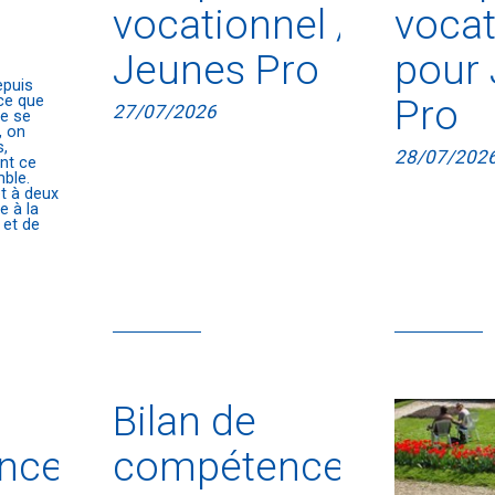
vocationnel /
vocat
Jeunes Pro
pour
epuis
Pro
ce que
27/07/2026
de se
, on
s,
28/07/202
ent ce
ble.
t à deux
e à la
 et de
Bilan de
nces
compétences