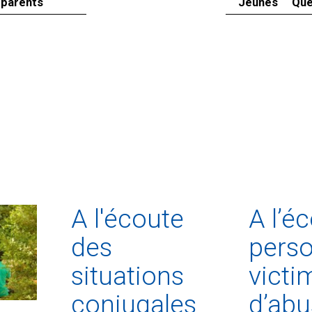
 parents
Jeunes
Que
A l'écoute
A l’é
des
pers
situations
victi
conjugales
d’abu