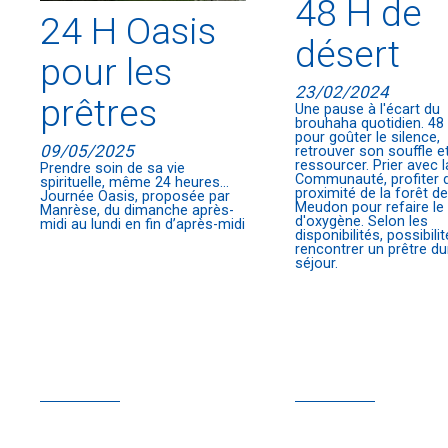
48 H de
24 H Oasis
désert
pour les
23/02/2024
prêtres
Une pause à l'écart du
brouhaha quotidien. 48
pour goûter le silence,
09/05/2025
retrouver son souffle e
ressourcer. Prier avec l
Prendre soin de sa vie
Communauté, profiter d
spirituelle, même 24 heures...
proximité de la forêt d
Journée Oasis, proposée par
Meudon pour refaire le 
Manrèse, du dimanche après-
d'oxygène. Selon les
midi au lundi en fin d’après-midi
disponibilités, possibili
rencontrer un prêtre du
séjour.