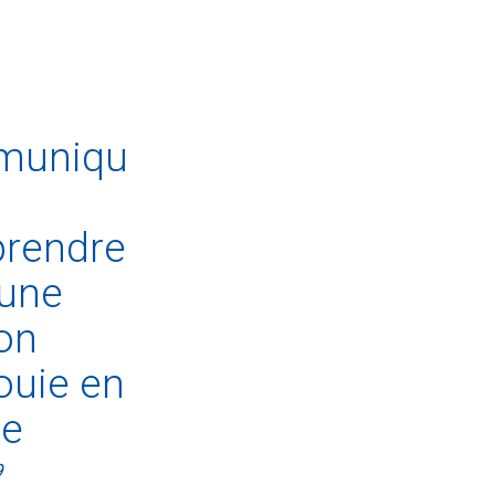
uniquer,
rendre
 une
ion
ouie en
le
9