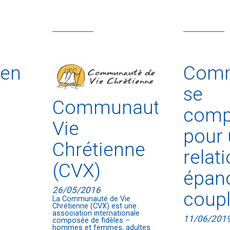
 en
Comm
se
Communauté
comp
Vie
pour
Chrétienne
relat
(CVX)
épan
26/05/2016
coup
La Communauté de Vie
Chrétienne (CVX) est une
association internationale
11/06/201
composée de fidèles –
hommes et femmes, adultes