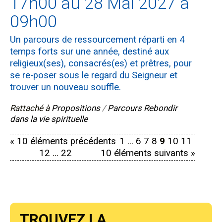
17h00 au 28 Mai 2027 à
09h00
Un parcours de ressourcement réparti en 4
temps forts sur une année, destiné aux
religieux(ses), consacrés(es) et prêtres, pour
se re-poser sous le regard du Seigneur et
trouver un nouveau souffle.
Rattaché à
Propositions
/
Parcours Rebondir
dans la vie spirituelle
« 10 éléments précédents
1
...
6
7
8
9
10
11
12
...
22
10 éléments suivants »
Trouvez la