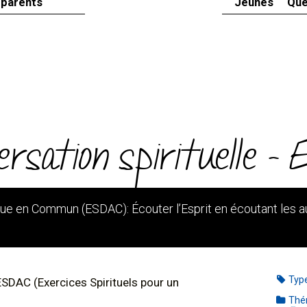
 parents
Jeunes
Que
ersation spirituelle 
ue en Commun (ESDAC): Écouter l’Esprit en écoutant les a
Typ
ESDAC (Exercices Spirituels pour un
Thé