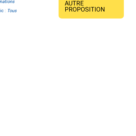
mations
AUTRE
PROPOSITION
ic :
Tous