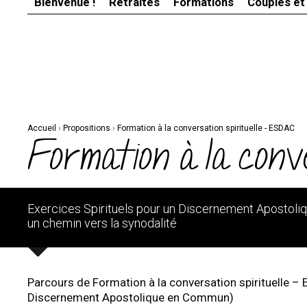
Bienvenue !
Retraites
Formations
Couples et
Aller
Outils
au
personnels
contenu.
|
Aller
à
la
navigation
Accueil
›
Propositions
›
Formation à la conversation spirituelle - ESDAC
Formation à la conv
Exercices Spirituels pour un Discernement Apostoliq
un chemin vers la synodalité
Parcours de Formation à la conversation spirituelle – 
Discernement Apostolique en Commun)