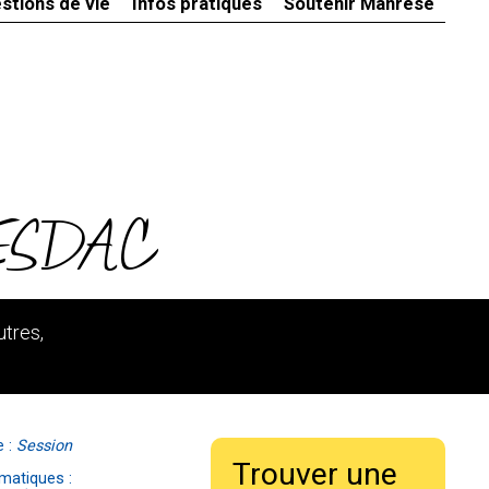
stions de vie
Infos pratiques
Soutenir Manrèse
- ESDAC
utres,
e :
Session
Trouver une
matiques :