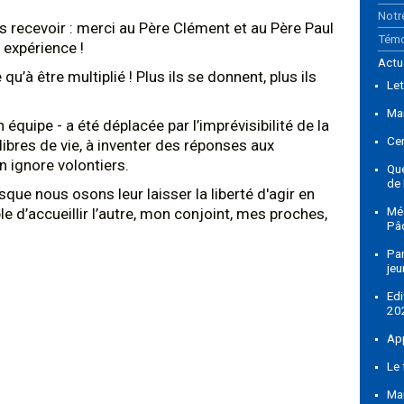
Notr
 recevoir : merci au Père Clément et au Père Paul
Tém
expérience !
Actu
u’à être multiplié ! Plus ils se donnent, plus ils
Let
Ma
équipe - a été déplacée par l’imprévisibilité de la
Ce
ibres de vie, à inventer des réponses aux
n ignore volontiers.
Qu
de
rsque nous osons leur laisser la liberté d'agir en
 d’accueillir l’autre, mon conjoint, mes proches,
Méd
Pâ
Par
jeu
Ed
20
Ap
Le 
Ma