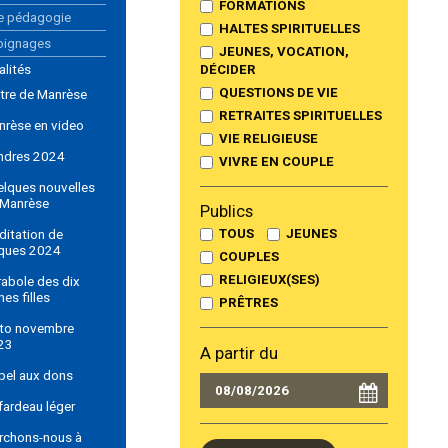
FORMATIONS
e pédagogie
HALTES SPIRITUELLES
oignages
JEUNES, VOCATION,
alités
DÉCIDER
QUESTIONS DE VIE
tre de Manrèse
RETRAITES SPIRITUELLES
nrèse en video
VIE RELIGIEUSE
ndres 2024
VIVRE EN COUPLE
elques nouvelles
 Manrèse
Publics
TOUS
JEUNES
itation de
ques 2024
COUPLES
RELIGIEUX(SES)
abole des dix
nes filles
PRÊTRES
ito novembre
23
A partir du
pel aux dons
fardeau léger
rchons-nous à