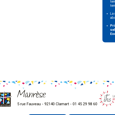
tem
te
La
ab
Pr
se
Ex
Manrèse
5 rue Fauveau - 92140 Clamart - 01 45 29 98 60