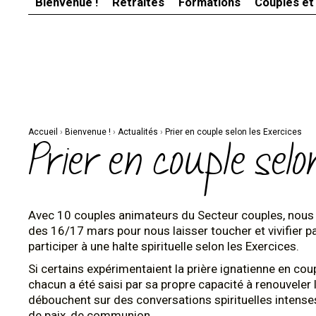
Bienvenue !
Retraites
Formations
Couples et
Aller
Outils
au
personnels
contenu.
|
Aller
à
la
navigation
Accueil
›
Bienvenue !
›
Actualités
›
Prier en couple selon les Exercices
Prier en couple selo
Avec 10 couples animateurs du Secteur couples, nous 
des 16/17 mars pour nous laisser toucher et vivifier pa
participer à une halte spirituelle selon les Exercices.
Si certains expérimentaient la prière ignatienne en coup
chacun a été saisi par sa propre capacité à renouveler
débouchent sur des conversations spirituelles intens
de paix, de communion.