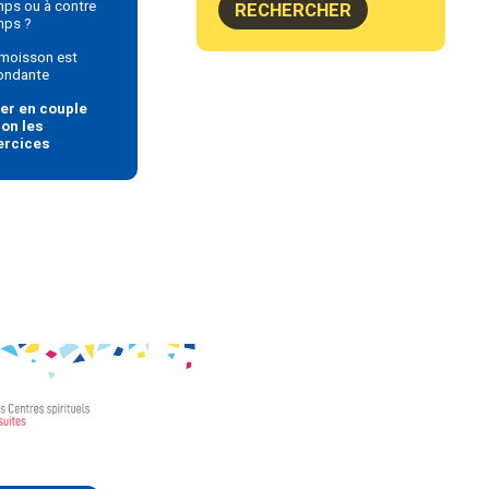
ps ou à contre
mps ?
 moisson est
ondante
ier en couple
lon les
ercices