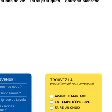
stions de vie
Infos pratiques
Soutenir Manrèse
gation
NVENUE !
Trouvez la
proposition qui vous correspond
sommes-nous ?
faisons-nous ?
AVANT LE MARIAGE
t Ignace de Loyola
EN TEMPS D'ÉPREUVE
"Exercices
FAIRE UN CHOIX
tuels"