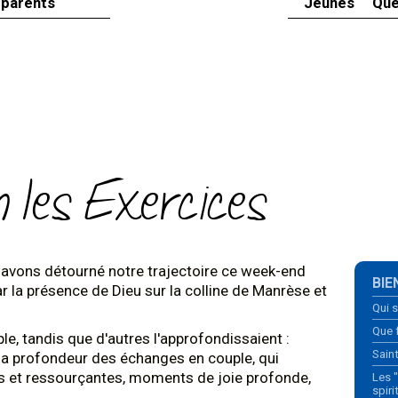
 parents
Jeunes
Que
n les Exercices
avons détourné notre trajectoire ce week-end
Navi
BIE
r la présence de Dieu sur la colline de Manrèse et
Qui 
Que 
le, tandis que d'autres l'approfondissaient :
Sain
 la profondeur des échanges en couple, qui
es et ressourçantes, moments de joie profonde,
Les 
spiri