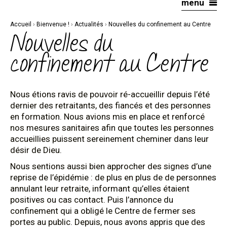
menu
Aller
Outils
au
personnels
contenu.
|
Accueil
›
Bienvenue !
›
Actualités
›
Nouvelles du confinement au Centre
Aller
à
Nouvelles du
la
navigation
confinement au Centre
Nous étions ravis de pouvoir ré-accueillir depuis l’été
dernier des retraitants, des fiancés et des personnes
en formation. Nous avions mis en place et renforcé
nos mesures sanitaires afin que toutes les personnes
accueillies puissent sereinement cheminer dans leur
désir de Dieu.
Nous sentions aussi bien approcher des signes d’une
reprise de l’épidémie : de plus en plus de de personnes
annulant leur retraite, informant qu’elles étaient
positives ou cas contact. Puis l’annonce du
confinement qui a obligé le Centre de fermer ses
portes au public. Depuis, nous avons appris que des