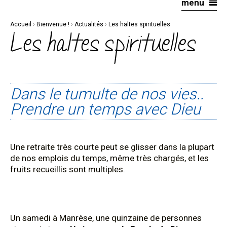
menu
Aller
Outils
au
personnels
contenu.
|
Accueil
›
Bienvenue !
›
Actualités
›
Les haltes spirituelles
Aller
à
Les haltes spirituelles
la
navigation
Dans le tumulte de nos vies..
Prendre un temps avec Dieu
Une retraite très courte peut se glisser dans la plupart
de nos emplois du temps, même très chargés, et les
fruits recueillis sont multiples.
Un samedi à Manrèse, une quinzaine de personnes