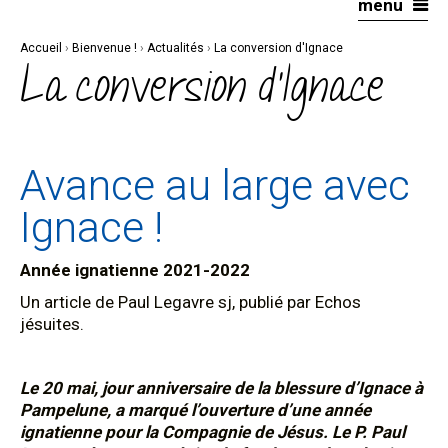
menu
Aller
Outils
au
personnels
contenu.
|
Accueil
›
Bienvenue !
›
Actualités
›
La conversion d'Ignace
Aller
à
La conversion d'Ignace
la
navigation
Avance au large avec
Ignace !
Année ignatienne 2021-2022
Un article de Paul Legavre sj, publié par Echos
jésuites.
Le 20 mai, jour anniversaire de la blessure d’Ignace à
Pampelune, a marqué l’ouverture d’une année
ignatienne pour la Compagnie de Jésus. Le P. Paul