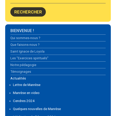
Navigation
BIENVENUE !
Qui sommes-nous ?
Que faisons-nous ?
Saint Ignace de Loyola
Les "Exercices spirituels"
Notre pédagogie
Témoignages
Actualités
Lettre de Manrèse
Manrèse en video
Cendres 2024
Quelques nouvelles de Manrèse