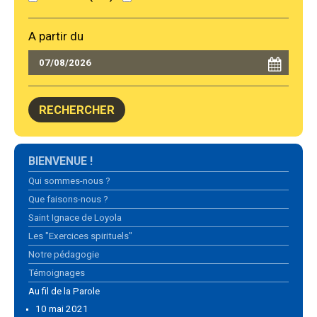
A partir du
Navigation
BIENVENUE !
Qui sommes-nous ?
Que faisons-nous ?
Saint Ignace de Loyola
Les "Exercices spirituels"
Notre pédagogie
Témoignages
Au fil de la Parole
10 mai 2021