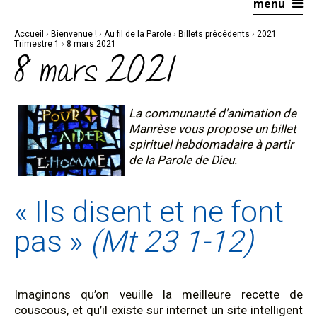
menu
Aller
Outils
au
personnels
contenu.
|
Accueil
›
Bienvenue !
›
Au fil de la Parole
›
Billets précédents
›
2021
Aller
à
Trimestre 1
›
8 mars 2021
la
8 mars 2021
navigation
La communauté d'animation de
Manrèse vous propose un billet
spirituel hebdomadaire à partir
de la Parole de Dieu.
« Ils disent et ne font
pas »
(Mt 23 1-12)
Imaginons qu’on veuille la meilleure recette de
couscous, et qu’il existe sur internet un site intelligent