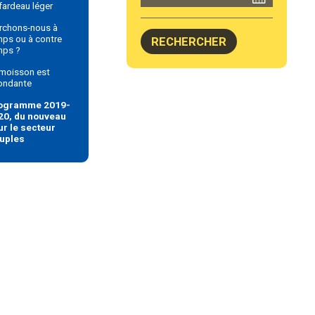
fardeau léger
rchons-nous à
ps ou à contre
mps ?
 moisson est
ondante
ogramme 2019-
20, du nouveau
ur le secteur
uples