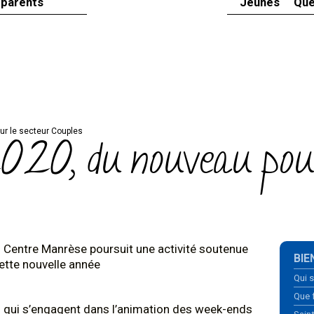
 parents
Jeunes
Que
r le secteur Couples
20, du nouveau pour
Centre Manrèse poursuit une activité soutenue
Navi
BIE
ette nouvelle année
Qui 
Que 
 qui s’engagent dans l’animation des week-ends