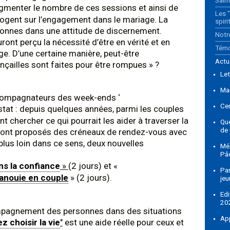
Sain
gmenter le nombre de ces sessions et ainsi de
Les 
errogent sur l’engagement dans le mariage. La
spiri
sonnes dans une attitude de discernement.
Notr
uront perçu la nécessité d’être en vérité et en
Tém
age. D’une certaine manière, peut-être
Actu
ançailles sont faites pour être rompues » ?
Let
Ma
accompagnateurs des week-ends ‘
Ce
tat : depuis quelques années, parmi les couples
nt chercher ce qui pourrait les aider à traverser la
Qu
de
e sont proposés des créneaux de rendez-vous avec
lus loin dans ce sens, deux nouvelles
Méd
Pâ
ns la confiance
»
(2 jours) et «
Par
anouie en couple
» (2 jours).
jeu
Ed
20
compagnement des personnes dans des situations
Ap
z choisir la vie
"
est une aide réelle pour ceux et