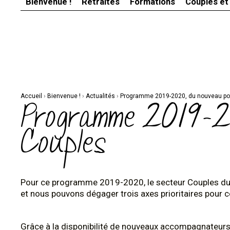
Bienvenue !
Retraites
Formations
Couples et
Aller
Outils
au
personnels
contenu.
|
Aller
à
la
navigation
Accueil
›
Bienvenue !
›
Actualités
›
Programme 2019-2020, du nouveau pou
Programme 2019-20
Couples
Pour ce programme 2019-2020, le secteur Couples du 
et nous pouvons dégager trois axes prioritaires pour c
Grâce à la disponibilité de nouveaux accompagnateurs