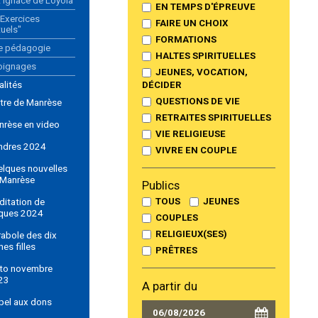
t Ignace de Loyola
EN TEMPS D'ÉPREUVE
"Exercices
FAIRE UN CHOIX
tuels"
FORMATIONS
e pédagogie
HALTES SPIRITUELLES
oignages
JEUNES, VOCATION,
alités
DÉCIDER
QUESTIONS DE VIE
tre de Manrèse
RETRAITES SPIRITUELLES
nrèse en video
VIE RELIGIEUSE
ndres 2024
VIVRE EN COUPLE
elques nouvelles
 Manrèse
Publics
TOUS
JEUNES
itation de
ques 2024
COUPLES
RELIGIEUX(SES)
abole des dix
nes filles
PRÊTRES
ito novembre
23
A partir du
pel aux dons