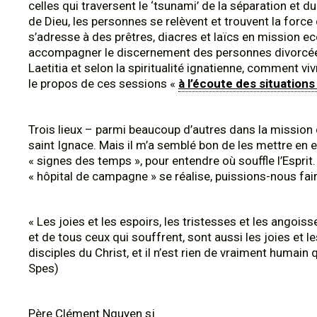
celles qui traversent le ‘tsunami’ de la séparation et d
de Dieu, les personnes se relèvent et trouvent la forc
s’adresse à des prêtres, diacres et laïcs en mission e
accompagner le discernement des personnes divorcées 
Laetitia et selon la spiritualité ignatienne, comment v
le propos de ces sessions «
à l’écoute des situation
Trois lieux – parmi beaucoup d’autres dans la mission 
saint Ignace. Mais il m’a semblé bon de les mettre en e
« signes des temps », pour entendre où souffle l’Esprit
« hôpital de campagne » se réalise, puissions-nous fair
« Les joies et les espoirs, les tristesses et les ango
et de tous ceux qui souffrent, sont aussi les joies et l
disciples du Christ, et il n’est rien de vraiment humai
Spes)
Père Clément Nguyen sj