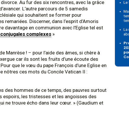
u divorce. Au fur des six rencontres, avec la grâce
Le 
e d’avancer. L’autre parcours de 5 samedis
Ma
cclésiale qui souhaitent se former pour
tem
remariées. Discerner, dans l’esprit d’Amoris
te
ivre davantage en communion avec l’Eglise tel est
La
s conjugales complexes
»
ab
Pr
20
de Manrèse ! – pour l’aide des âmes, si chère à
po
Co
xergue car ils sont les fruits d’une écoute des
. Pour que le vœu du pape François d’une Eglise en
e nôtres ces mots du Concile Vatican II :
isses des hommes de ce temps, des pauvres surtout
es espoirs, les tristesses et les angoisses des
n qui ne trouve écho dans leur cœur. » (Gaudium et