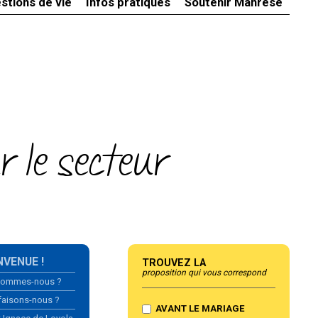
stions de vie
Infos pratiques
Soutenir Manrèse
 le secteur
gation
NVENUE !
Trouvez la
proposition qui vous correspond
sommes-nous ?
faisons-nous ?
AVANT LE MARIAGE