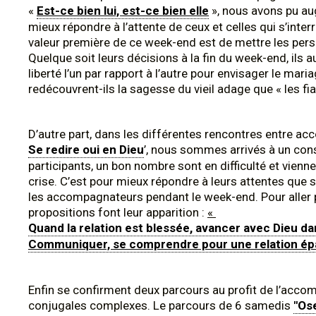
«
Est-ce bien lui, est-ce bien elle
», nous avons pu au
mieux répondre à l’attente de ceux et celles qui s’int
valeur première de ce week-end est de mettre les per
Quelque soit leurs décisions à la fin du week-end, ils a
liberté l’un par rapport à l’autre pour envisager le mari
redécouvrent-ils la sagesse du vieil adage que « les fi
D’autre part, dans les différentes rencontres entre 
Se redire oui en Dieu
’, nous sommes arrivés à un cons
participants, un bon nombre sont en difficulté et vienne
crise. C’est pour mieux répondre à leurs attentes qu
les accompagnateurs pendant le week-end. Pour aller p
propositions font leur apparition :
«
Quand la relation est blessée, avancer avec Dieu da
Communiquer, se comprendre pour une relation ép
Enfin se confirment deux parcours au profit de l’ac
conjugales complexes. Le parcours de 6 samedis
"Ose