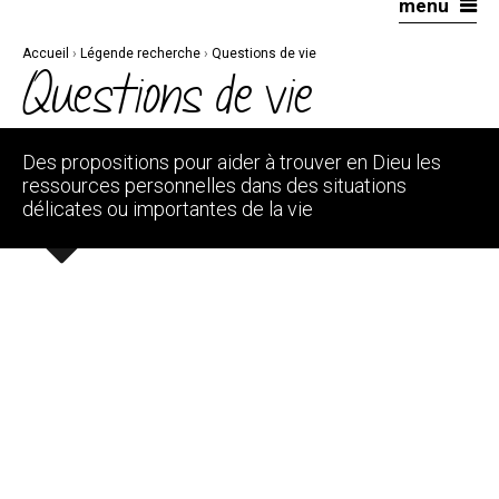
menu
Aller
Outils
au
personnels
contenu.
|
Accueil
›
Légende recherche
›
Questions de vie
Aller
à
Questions de vie
la
navigation
Des propositions pour aider à trouver en Dieu les
ressources personnelles dans des situations
délicates ou importantes de la vie