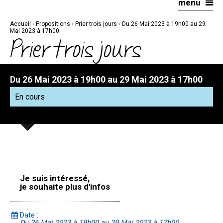
menu
Aller
Outils
au
personnels
contenu.
|
Accueil
›
Propositions
›
Prier trois jours
›
Du 26 Mai 2023 à 19h00 au 29
Aller
à
Mai 2023 à 17h00
la
Prier trois jours
navigation
Du 26 Mai 2023 à 19h00 au 29 Mai 2023 à 17h00
En cours
Je suis intéressé,
je souhaite plus d'infos
Date :
Du 26 Mai 2023 à 19h00 au 29 Mai 2023 à 17h00