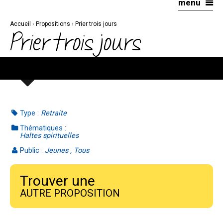
menu
Aller
Outils
au
personnels
contenu.
|
Accueil
›
Propositions
›
Prier trois jours
Aller
à
Prier trois jours
la
navigation
Type :
Retraite
Thématiques :
Haltes spirituelles
Public :
Jeunes , Tous
Trouver une
AUTRE PROPOSITION