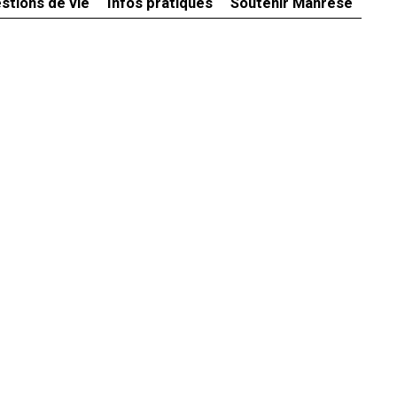
stions de vie
Infos pratiques
Soutenir Manrèse