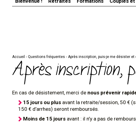
Bienvenue !
Retraites
Formations
Couples et
Aller
Outils
au
personnels
contenu.
|
Aller
à
la
navigation
Accueil
›
Questions fréquentes
›
Après inscription, puis-je me désister e
Après inscription, 
En cas de désistement, merci de
nous prévenir rapid
15 jours ou plus
avant la retraite/session, 50 € (s
150 € d’arrhes) seront remboursés.
Moins de 15 jours
avant : il n’y a pas de rembour