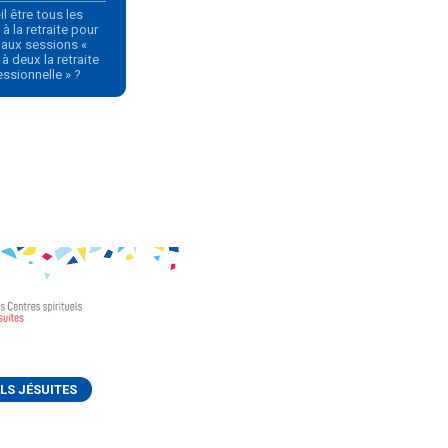
il être tous les
à la retraite pour
r aux sessions «
 à deux la retraite
essionnelle » ?
LS JÉSUITES