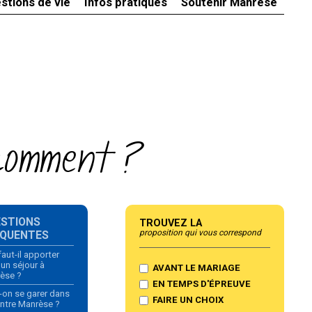
stions de vie
Infos pratiques
Soutenir Manrèse
 comment ?
gation
ESTIONS
Trouvez la
proposition qui vous correspond
ÉQUENTES
aut-il apporter
 un séjour à
AVANT LE MARIAGE
èse ?
EN TEMPS D'ÉPREUVE
-on se garer dans
FAIRE UN CHOIX
entre Manrèse ?