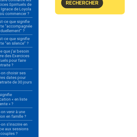
ices Spirituels de
t Ignace de Loyola
r où commencer ?
t-ce que signifie
aite “accompagnée
viduellement” ?
t-ce que signifie
ite “en silence” ?
e que j’ai besoin
vre des Exercices
tuels pour faire
traite ?
-on choisir ses
res dates pour
etraite de 30 jours
ignifie
ication « en liste
ente » ?
-on venir à une
on en famille ?
on s’inscrire en
pe aux sessions
 couples ?