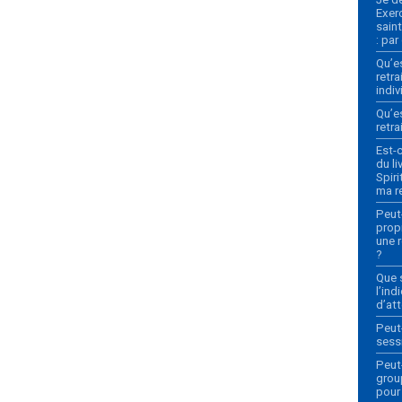
Exerc
sain
: pa
Qu’es
retr
indi
Qu’es
retra
Est-c
du li
Spiri
ma re
Peut
prop
une r
?
Que s
l’ind
d’att
Peut
sessi
Peut-
grou
pour