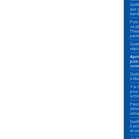
Quell
aux 
hand
Puis-
ou p
l’heu
parti
Quan
séjou
Après
puis-
com
Quels
à Ma
Y-a-t
pour
acti
Peut-
déro
retra
Quell
il en
et un
Je dé