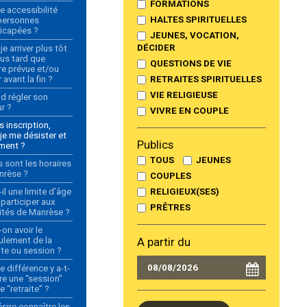
FORMATIONS
e accessibilité
HALTES SPIRITUELLES
personnes
icapées ?
JEUNES, VOCATION,
DÉCIDER
je arriver plus tôt
lus tard que
QUESTIONS DE VIE
re prévue et/ou
r avant la fin ?
RETRAITES SPIRITUELLES
VIE RELIGIEUSE
d régler son
r ?
VIVRE EN COUPLE
 inscription,
je me désister et
Publics
ment ?
TOUS
JEUNES
 sont les horaires
nrèse ?
COUPLES
-il une limite d’âge
RELIGIEUX(SES)
 participer aux
PRÊTRES
vités de Manrèse ?
on avoir le
ulement de la
A partir du
ite ou session ?
e différence y a-t-
tre une “session”
e “retraite” ?
sire connaître les