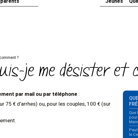
 parents
Jeunes
Que
t comment ?
puis-je me désister et
ement par mail ou par téléphone
:
Navi
QU
ur 75 € d’arrhes) ou, pour les couples, 100 € (sur
FR
Que f
pour
sement.
Manr
Peut
le C