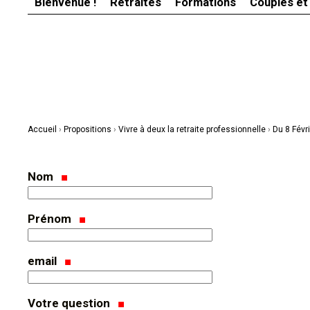
Bienvenue !
Retraites
Formations
Couples et
Aller
Outils
au
personnels
contenu.
|
Aller
à
la
navigation
Accueil
›
Propositions
›
Vivre à deux la retraite professionnelle
›
Du 8 Févr
Nom
Prénom
email
Votre question