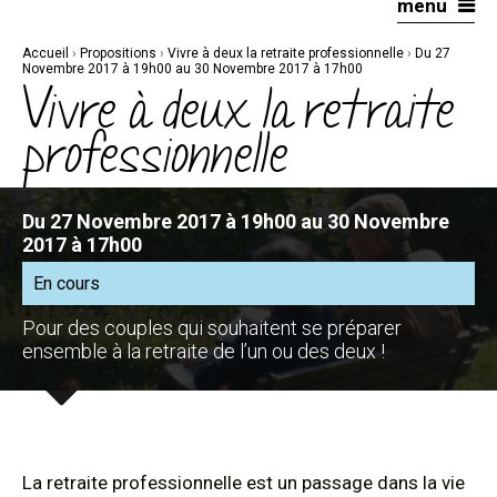
menu
Aller
Outils
au
personnels
contenu.
|
Accueil
›
Propositions
›
Vivre à deux la retraite professionnelle
›
Du 27
Aller
à
Novembre 2017 à 19h00 au 30 Novembre 2017 à 17h00
la
Vivre à deux la retraite
navigation
professionnelle
Du 27 Novembre 2017 à 19h00 au 30 Novembre
2017 à 17h00
En cours
Pour des couples qui souhaitent se préparer
ensemble à la retraite de l’un ou des deux !
La retraite professionnelle est un passage dans la vie