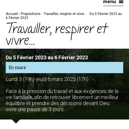
menu
Aller
Outils
au
personnels
contenu.
|
Accueil
›
Propositions
›
Travailler, respirer et vivre...
›
Du 5 Février 2023 au
Aller
à
6 Février 2023
la
Travailler, respirer et
navigation
vivre...
Du 5 Février 2023 au 6 Février 2023
En cours
Lundi 3 (19h)-jeudi 6 mars 2025 (17h)
Face à la pression du travail et aux exigences de la
vie familiale, afin de retrouver librement un meilleur
équilibre et prendre des décisions devant Dieu :
vivre une pause de 3 jours.