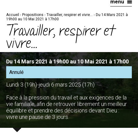
menu
Aller
Outils
au
personnels
contenu.
|
Accueil
›
Propositions
›
Travailler, respirer et vivre...
›
Du 14 Mars 2021 à
Aller
à
19h00 au 10 Mai 2021 à 17h00
la
Travailler, respirer et
navigation
vivre...
Du 14 Mars 2021 à 19h00 au 10 Mai 2021 à 17h00
Annulé
Lundi 3 (19h)-jeudi 6 mars 2025 (17h)
Face à la pression du travail et aux exigences de la
vie familiale, afin de retrouver librement un meilleur
équilibre et prendre des décisions devant Dieu :
vivre une pause de 3 jours.