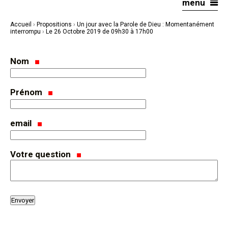
menu
Aller
Outils
au
personnels
contenu.
|
Accueil
›
Propositions
›
Un jour avec la Parole de Dieu : Momentanément
Aller
à
interrompu
›
Le 26 Octobre 2019 de 09h30 à 17h00
la
navigation
Nom
Prénom
email
Votre question