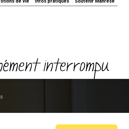
stions de vie
Infos pratiques
Soutenir Manrèse
anément interrompu
ls