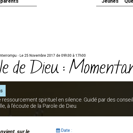
 parents
Jeunes
Que
interrompu
›
Le 25 Novembre 2017 de 09h30 à 17h00
role de Dieu : Moment
rs
e ressourcement spirituel en silence. Guidé par des consei
le, à l’écoute de la Parole de Dieu.
Date :
nvient, sur le