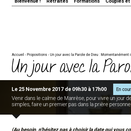
Bienvenue !
Retraites
Formations
Couples et
Aller
Outils
au
personnels
contenu.
|
Aller
à
la
navigation
Accueil
›
Propositions
›
Un jour avec la Parole de Dieu : Momentanément 
Un jour avec la Pa
Le 25 Novembre 2017 de 09h30 à 17h00
En cou
Venir dans le calme de Manrèse, pour vivre un jour d
simples, faire un premier pas dans la prière personnel
(Au besoin, n'hésitez pas à choisir la date qui vous co