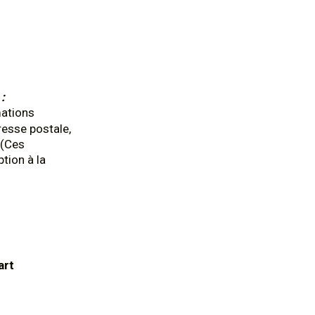
:
mations
resse postale,
 (Ces
ption à la
art