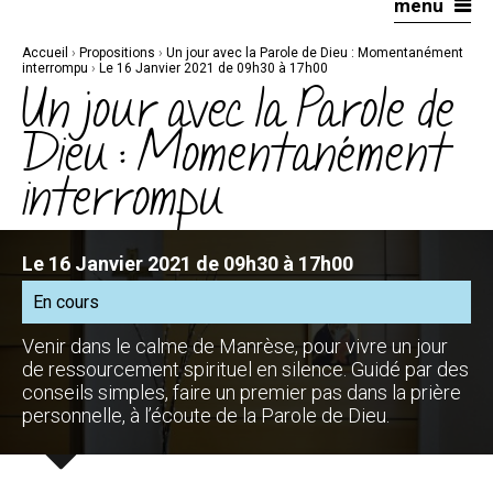
menu
Aller
Outils
au
personnels
contenu.
|
Accueil
›
Propositions
›
Un jour avec la Parole de Dieu : Momentanément
Aller
à
interrompu
›
Le 16 Janvier 2021 de 09h30 à 17h00
la
Un jour avec la Parole de
navigation
Dieu : Momentanément
interrompu
Le 16 Janvier 2021 de 09h30 à 17h00
En cours
Venir dans le calme de Manrèse, pour vivre un jour
de ressourcement spirituel en silence. Guidé par des
conseils simples, faire un premier pas dans la prière
personnelle, à l’écoute de la Parole de Dieu.