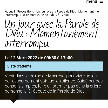
menu
Aller
Outils
au
personnels
contenu.
|
Accueil
›
Propositions
›
Un jour avec la Parole de Dieu : Momentanément
Aller
à
interrompu
›
Le 12 Mars 2022 de 09h30 à 17h00
la
Un jour avec la Parole de
navigation
Dieu : Momentanément
interrompu
Le 12 Mars 2022 de 09h30 à 17h00
Liste d'attente
Venir dans le calme de Manrèse, pour vivre un jour
de ressourcement spirituel en silence. Guidé par des
conseils simples, faire un premier pas dans la prière
personnelle, à l’écoute de la Parole de Dieu.