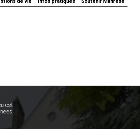
stions de vie
Infos pratiques
Soutenir Manrèse
eu est
nnées