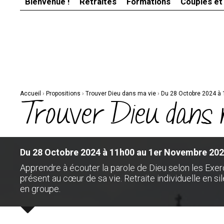
Bienvenue !
Retraites
Formations
Couples et
Aller
Outils
au
personnels
contenu.
|
Aller
à
la
navigation
Accueil
›
Propositions
›
Trouver Dieu dans ma vie
›
Du 28 Octobre 2024 à
Trouver Dieu dans 
Du 28 Octobre 2024 à 11h00 au 1er Novembre 202
Apprendre à écouter la parole de Dieu selon les Exer
présent au cœur de sa vie. Retraite individuelle en
en groupe.