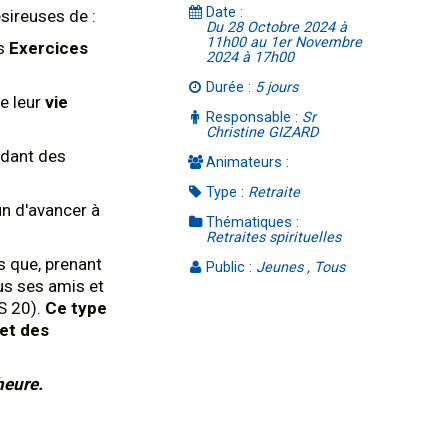
Date :
sireuses de :
Du 28 Octobre 2024 à
11h00 au 1er Novembre
es
Exercices
2024 à 17h00
Durée :
5 jours
e leur
vie
Responsable :
Sr
Christine GIZARD
aidant des
Animateurs :
Type :
Retraite
n d'avancer à
Thématiques :
Retraites spirituelles
us que, prenant
Public :
Jeunes , Tous
us ses amis et
S 20).
Ce type
 et des
'heure.