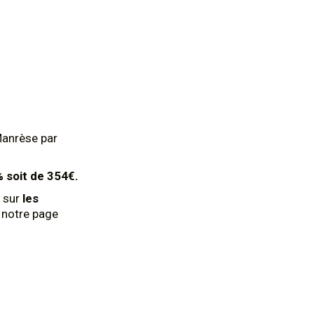
Manrèse par
% soit de 354€.
 sur
les
z notre page