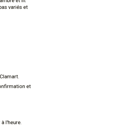
ambre et lit
pas variés et
Clamart.
onfirmation et
 à l'heure.