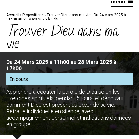
menu
Aller
Outils
au
personnels
contenu.
|
Accueil
›
Propositions
›
Trouver Dieu dans ma vie
›
Du 24 Mars 2025 à
Aller
à
11h00 au 28 Mars 2025 à 17h00
la
Trouver Dieu dans ma
navigation
vie
Du 24 Mars 2025 à 11h00 au 28 Mars 2025 à
17h00
En cours
Apprendre à écouter la parole de Dieu selon les
Exercices spirituels, pendant 5 jours, et découvrir
comment Dieu est présent au cœur de sa vie.
Retraite individuelle en silence, avec
accompagnement personnel et indications données
en groupe.