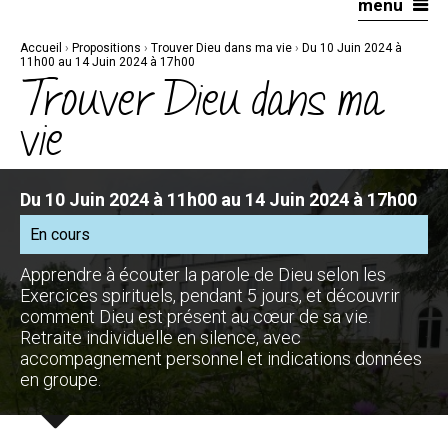
menu
Aller
Outils
au
personnels
contenu.
|
Accueil
›
Propositions
›
Trouver Dieu dans ma vie
›
Du 10 Juin 2024 à
Aller
à
11h00 au 14 Juin 2024 à 17h00
la
Trouver Dieu dans ma
navigation
vie
Du 10 Juin 2024 à 11h00 au 14 Juin 2024 à 17h00
En cours
Apprendre à écouter la parole de Dieu selon les
Exercices spirituels, pendant 5 jours, et découvrir
comment Dieu est présent au cœur de sa vie.
Retraite individuelle en silence, avec
accompagnement personnel et indications données
en groupe.