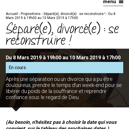
menu
Aller
Outils
au
personnels
contenu.
|
Accueil
›
Propositions
›
Séparé(e), divorcé(e) : se reconstruire !
›
Du 8
Aller
à
Mars 2019 à 19h00 au 10 Mars 2019 à 17h00
la
Séparé(e), divorcé(e) : se
navigation
reconstruire !
Du 8 Mars 2019 à 19h00 au 10 Mars 2019 à 17h00
En cours
Après une séparation ou un divorce qui a pu être
douloureux, prendre le temps d'un week-end pour se
libérer du poids de la souffrance et reprendre
confiance sous le regard de Dieu.
(Au besoin, n'hésitez pas à choisir la date qui vous
convient, sur le tableau des prochaines dates.)