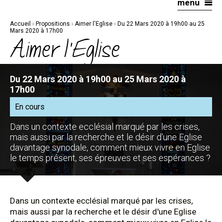
menu
Aller
Outils
au
personnels
contenu.
|
Accueil
›
Propositions
›
Aimer l'Eglise
›
Du 22 Mars 2020 à 19h00 au 25
Aller
à
Mars 2020 à 17h00
la
Aimer l'Eglise
navigation
Du 22 Mars 2020 à 19h00 au 25 Mars 2020 à
17h00
En cours
Dans un contexte ecclésial marqué par les crises,
mais aussi par la recherche et le désir d'une Eglise
davantage synodale, comment mieux vivre en Eglise
le temps présent, ses épreuves et ses espérances ?
Dans un contexte ecclésial marqué par les crises,
mais aussi par la recherche et le désir d'une Eglise