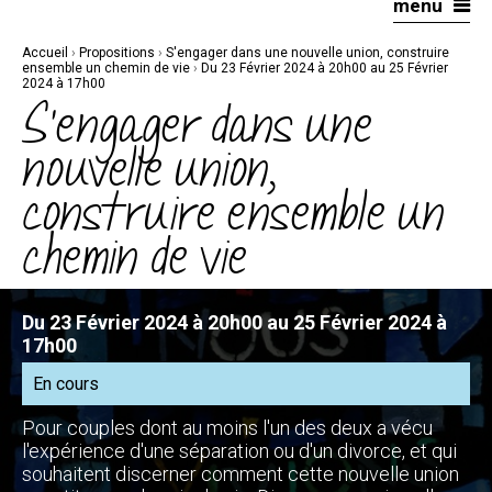
menu
Aller
Outils
au
personnels
contenu.
|
Accueil
›
Propositions
›
S'engager dans une nouvelle union, construire
Aller
à
ensemble un chemin de vie
›
Du 23 Février 2024 à 20h00 au 25 Février
la
2024 à 17h00
navigation
S'engager dans une
nouvelle union,
construire ensemble un
chemin de vie
Du 23 Février 2024 à 20h00 au 25 Février 2024 à
17h00
En cours
Pour couples dont au moins l'un des deux a vécu
l'expérience d'une séparation ou d'un divorce, et qui
souhaitent discerner comment cette nouvelle union