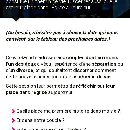
constitue un chemin de vie. Discerner aussi quelle
est leur place dans l’Église aujourd'hui.
(Au besoin, n'hésitez pas à choisir la date qui vous
convient, sur le tableau des prochaines dates.)
Ce week-end s’adresse aux
couples dont au moins
l’un des deux
a vécu l’expérience d’une
séparation
ou
d’un
divorce
, et qui souhaitent discerner comment
cette nouvelle union constitue un
chemin de vie
.
Cette session leur permettra de
réfléchir sur leur
place
dans l’
Église
aujourd’hui :
Quelle place ma première histoire dans ma vie ?
Et dans notre couple ?
Est-ce que je me sens d’Eglise ?