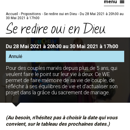
menu
Aller
Outils
au
personnels
contenu.
|
Accueil
›
Propositions
›
Se redire oui en Dieu
›
Du 28 Mai 2021 à 20h30 au
Aller
à
30 Mai 2021 à 17h00
la
Se redire oui en Dieu
navigation
Du 28 Mai 2021 à 20h30 au 30 Mai 2021 à 17h00
Annulé
Pour des couples mariés depuis plus de 5 ans, qui
veulent faire le point sur leur vie à deux. Ce WE
permet de faire mémoire de sa vie de couple, de
réfléchir à ses équilibres de vie et d’actualiser son
projet dans la grâce du sacrement de mariage.
(Au besoin, n'hésitez pas à choisir la date qui vous
convient, sur le tableau des prochaines dates.)