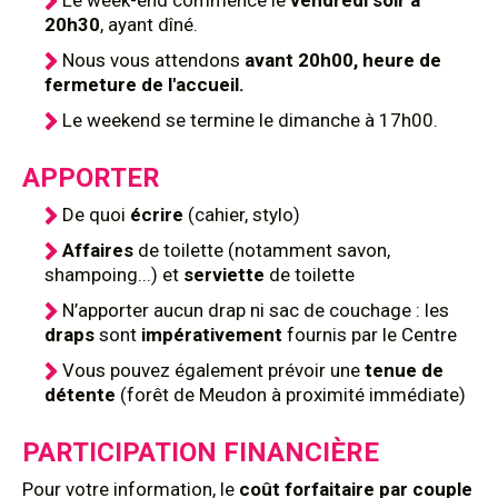
Le week-end commence le
vendredi soir à
20h30
, ayant dîné.
Nous vous attendons
avant 20h00, heure de
fermeture de l'accueil.
Le weekend se termine le dimanche à 17h00.
APPORTER
De quoi
écrire
(cahier, stylo)
Affaires
de toilette (notamment savon,
shampoing...) et
serviette
de toilette
N’apporter aucun drap ni sac de couchage : les
draps
sont
impérativement
fournis par le Centre
Vous pouvez également prévoir une
tenue de
détente
(forêt de Meudon à proximité immédiate)
PARTICIPATION FINANCIÈRE
Pour votre information, le
coût forfaitaire
par couple