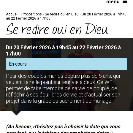
menu
Aller
Outils
au
personnels
contenu.
|
Accueil
›
Propositions
›
Se redire oui en Dieu
›
Du 20 Février 2026 à 19h45
Aller
à
au 22 Février 2026 à 17h00
la
Se redire oui en Dieu
navigation
Du 20 Février 2026 à 19h45 au 22 Février 2026 à
17h00
En cours
Pour des couples mariés depuis plus de 5 ans, qui
veulent faire le point sur leur vie à deux. Ce WE
permet de faire mémoire de sa vie de couple, de
réfléchir à ses équilibres de vie et d’actualiser son
projet dans la grâce du sacrement de mariage.
(Au besoin, n'hésitez pas à choisir la date qui vous