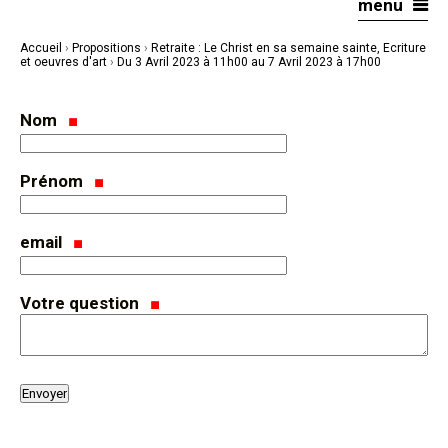
menu
Aller
Outils
au
personnels
contenu.
|
Accueil
›
Propositions
›
Retraite : Le Christ en sa semaine sainte, Ecriture
Aller
à
et oeuvres d'art
›
Du 3 Avril 2023 à 11h00 au 7 Avril 2023 à 17h00
la
navigation
Nom
Prénom
email
Votre question