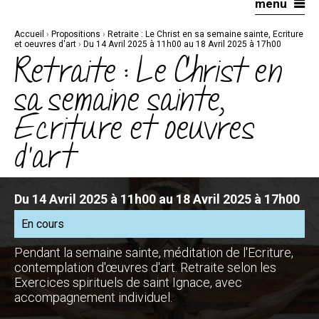
menu
Aller
Outils
au
personnels
contenu.
|
Accueil
›
Propositions
›
Retraite : Le Christ en sa semaine sainte, Ecriture
Aller
à
et oeuvres d'art
›
Du 14 Avril 2025 à 11h00 au 18 Avril 2025 à 17h00
la
Retraite : Le Christ en
navigation
sa semaine sainte,
Ecriture et oeuvres
d'art
Du 14 Avril 2025 à 11h00 au 18 Avril 2025 à 17h00
En cours
Pendant la semaine sainte, méditation de l'Ecriture,
contemplation d'œuvres d'art. Retraite selon les
Exercices spirituels de saint Ignace, avec
accompagnement individuel.