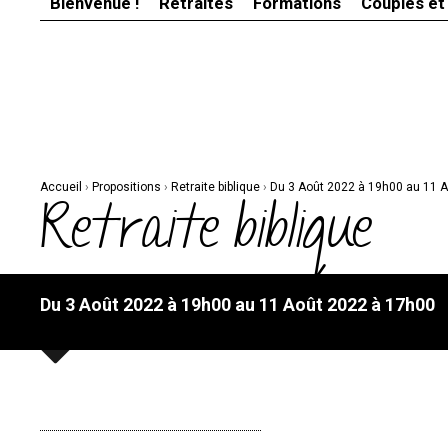
Bienvenue !
Retraites
Formations
Couples et
Aller
Outils
au
personnels
contenu.
|
Aller
à
la
navigation
Accueil
›
Propositions
›
Retraite biblique
›
Du 3 Août 2022 à 19h00 au 11 
Retraite biblique
Du 3 Août 2022 à 19h00 au 11 Août 2022 à 17h00