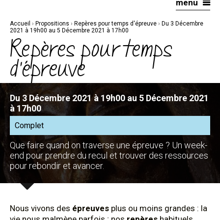
menu
Aller
Outils
au
personnels
contenu.
|
Accueil
›
Propositions
›
Repères pour temps d'épreuve
›
Du 3 Décembre
Aller
à
2021 à 19h00 au 5 Décembre 2021 à 17h00
la
Repères pour temps
navigation
d'épreuve
Du 3 Décembre 2021 à 19h00 au 5 Décembre 2021
à 17h00
Complet
Que faire quand on traverse une épreuve ? Un week-
end pour prendre du recul et trouver des ressources
pour rebondir et avancer.
Nous vivons des
épreuves
plus ou moins grandes : la
vie nous malmène parfois ; nos
repères
habituels