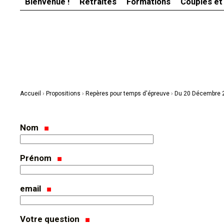
Bienvenue !
Retraites
Formations
Couples et
Aller
Outils
au
personnels
contenu.
|
Aller
à
la
navigation
Accueil
›
Propositions
›
Repères pour temps d'épreuve
›
Du 20 Décembre 
Nom
Prénom
email
Votre question