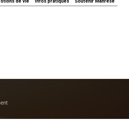
stions de vie
Infos pratiques
Soutenir Manrèse
sent