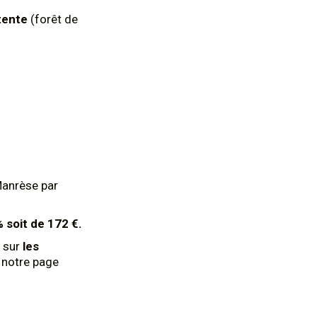
tente
(forêt de
Manrèse par
% soit de 172 €.
 sur
les
z notre page