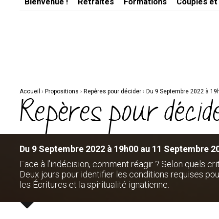
Bienvenue !
Retraites
Formations
Couples et
Aller
Outils
au
personnels
contenu.
|
Aller
à
la
navigation
Accueil
›
Propositions
›
Repères pour décider
›
Du 9 Septembre 2022 à 19
Repères pour décid
Du 9 Septembre 2022 à 19h00 au 11 Septembre 2
Face à l’indécision, comment réagir ? Selon quels cri
Deux jours pour identifier les conditions requises pou
les Écritures et la spiritualité ignatienne.