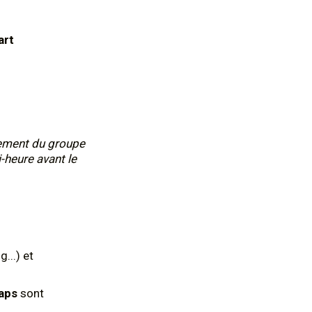
art
nement du groupe
i-heure avant le
...) et
aps
sont