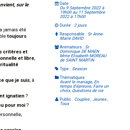
Date :
nvient, sur le
Du 9 Septembre 2022 à
19h00 au 11 Septembre
2022 à 17h00
Durée :
2 jours
a jamais été
Responsable :
Sr Anne-
ble
toujours
Marie DAVID
Animateurs :
Sr
es critères et
Dominique DE MAEN
Mme Elisabeth MOREAU
nnelle et libre
,
de SAINT MARTIN
ritualité
Type :
Session
Thématiques :
 ce que je suis
, à
Avant le mariage, En
temps d'épreuve, Faire un
choix, Questions de vie
nt ignatien
?
Public :
Couples , Jeunes ,
Tous
eu pour moi
?
rsonnelle,