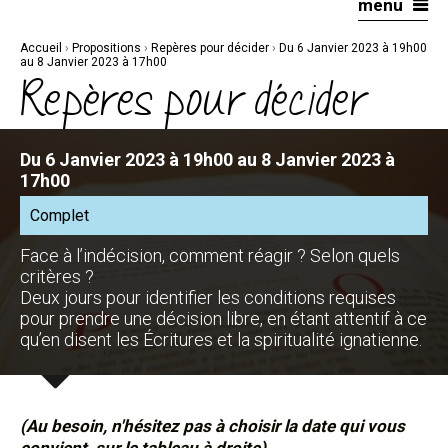
menu
Aller
Outils
au
personnels
contenu.
|
Accueil
›
Propositions
›
Repères pour décider
›
Du 6 Janvier 2023 à 19h00
Aller
à
au 8 Janvier 2023 à 17h00
la
Repères pour décider
navigation
Du 6 Janvier 2023 à 19h00 au 8 Janvier 2023 à
17h00
Complet
Face à l’indécision, comment réagir ? Selon quels
critères ?
Deux jours pour identifier les conditions requises
pour prendre une décision libre, en étant attentif à ce
qu’en disent les Écritures et la spiritualité ignatienne.
(Au besoin, n'hésitez pas à choisir la date qui vous