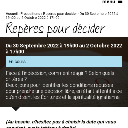
menu
Aller
Outils
au
personnels
contenu.
|
Accueil
›
Propositions
›
Repères pour décider
›
Du 30 Septembre 2022 à
Aller
à
19h00 au 2 Octobre 2022 à 17h00
la
Repères pour décider
navigation
Du 30 Septembre 2022 à 19h00 au 2 Octobre 2022
à 17h00
En cours
Face à l’indécision, comment réagir ? Selon quels
critères ?
Deux jours pour identifier les conditions requises
pour prendre une décision libre, en étant attentif à ce
qu’en disent les Écritures et la spiritualité ignatienne.
(Au besoin, n'hésitez pas à choisir la date qui vous