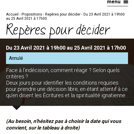
menu
Aller
Outils
au
personnels
contenu.
|
Accueil
›
Propositions
›
Repères pour décider
›
Du 23 Avril 2021 à 19h00
Aller
à
au 25 Avril 2021 à 17h00
la
Repères pour décider
navigation
Du 23 Avril 2021 à 19h00 au 25 Avril 2021 à 17h00
Annulé
Face à l’indécision, comment réagir ? Selon quels
critères ?
Deux jours pour identifier les conditions requises
pour prendre une décision libre, en étant attentif à ce
qu’en disent les Écritures et la spiritualité ignatienne.
(Au besoin, n'hésitez pas à choisir la date qui vous
convient, sur le tableau à droite)