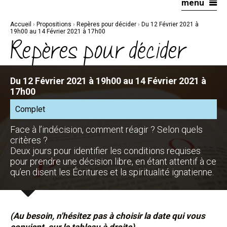
menu
Aller
Outils
au
personnels
contenu.
|
Accueil
›
Propositions
›
Repères pour décider
›
Du 12 Février 2021 à
Aller
à
19h00 au 14 Février 2021 à 17h00
la
Repères pour décider
navigation
Du 12 Février 2021 à 19h00 au 14 Février 2021 à
17h00
Complet
Face à l’indécision, comment réagir ? Selon quels
critères ?
Deux jours pour identifier les conditions requises
pour prendre une décision libre, en étant attentif à ce
qu’en disent les Écritures et la spiritualité ignatienne.
(Au besoin, n'hésitez pas à choisir la date qui vous