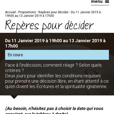
menu
Aller
Outils
au
personnels
contenu.
|
Accueil
›
Propositions
›
Repères pour décider
›
Du 11 Janvier 2019 à
Aller
à
19h00 au 13 Janvier 2019 à 17h00
la
Repères pour décider
navigation
Du 11 Janvier 2019 à 19h00 au 13 Janvier 2019 à
17h00
En cours
Face à l’indécision, comment réagir ? Selon quels
critères ?
Deux jours pour identifier les conditions requises
pour prendre une décision libre, en étant attentif à ce
qu’en disent les Écritures et la spiritualité ignatienne.
(Au besoin, n'hésitez pas à choisir la date qui vous